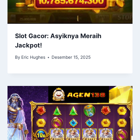
Slot Gacor: Asyiknya Meraih
Jackpot!
By
Eric Hughes
Desember 15, 2025