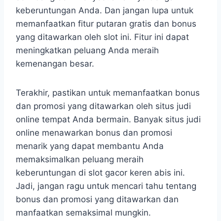
keberuntungan Anda. Dan jangan lupa untuk
memanfaatkan fitur putaran gratis dan bonus
yang ditawarkan oleh slot ini. Fitur ini dapat
meningkatkan peluang Anda meraih
kemenangan besar.
Terakhir, pastikan untuk memanfaatkan bonus
dan promosi yang ditawarkan oleh situs judi
online tempat Anda bermain. Banyak situs judi
online menawarkan bonus dan promosi
menarik yang dapat membantu Anda
memaksimalkan peluang meraih
keberuntungan di slot gacor keren abis ini.
Jadi, jangan ragu untuk mencari tahu tentang
bonus dan promosi yang ditawarkan dan
manfaatkan semaksimal mungkin.