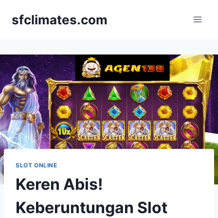
Skip
sfclimates.com
to
content
SLOT ONLINE
Keren Abis!
Keberuntungan Slot