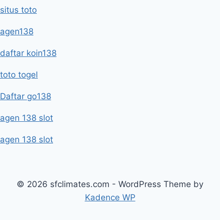
situs toto
agen138
daftar koin138
toto togel
Daftar go138
agen 138 slot
agen 138 slot
© 2026 sfclimates.com - WordPress Theme by
Kadence WP