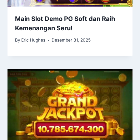
Main Slot Demo PG Soft dan Raih
Kemenangan Seru!
By
Eric Hughes
Desember 31, 2025