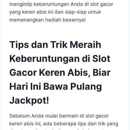
mengintip keberuntungan Anda di slot gacor
yang keren abis ini dan siap-siap untuk
memenangkan hadiah besarnya!
Tips dan Trik Meraih
Keberuntungan di Slot
Gacor Keren Abis, Biar
Hari Ini Bawa Pulang
Jackpot!
Sebelum Anda mulai bermain di slot gacor
keren abis ini, ada beberapa tips dan trik yang