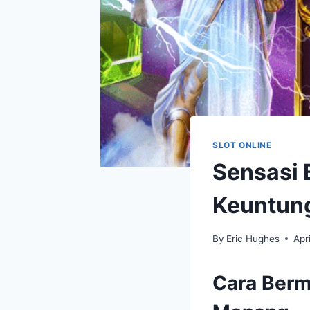
SLOT ONLINE
Sensasi 
Keuntung
By
Eric Hughes
Apr
Cara Berm