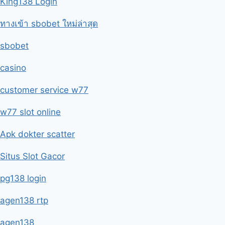
King138 Login
ทางเข้า sbobet ใหม่ล่าสุด
sbobet
casino
customer service w77
w77 slot online
Apk dokter scatter
Situs Slot Gacor
pg138 login
agen138 rtp
agen138