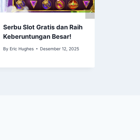
Serbu Slot Gratis dan Raih
Coba K
Keberuntungan Besar!
dengan 
By
Eric Hughes
Desember 12, 2025
By
Eric Hu