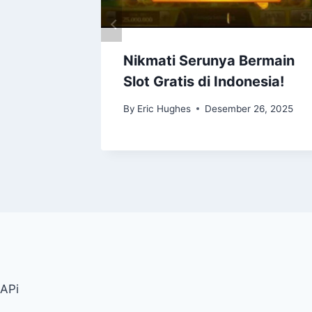
Nikmati Serunya Bermain
Slot Gratis di Indonesia!
By
Eric Hughes
Desember 26, 2025
APi