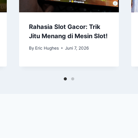
Rahasia Slot Gacor: Trik
Jitu Menang di Mesin Slot!
By
Eric Hughes
Juni 7, 2026