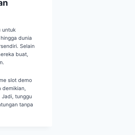
an
 untuk
 hingga dunia
endiri. Selain
mereka buat,
n.
ame slot demo
n demikian,
 Jadi, tunggu
ntungan tanpa