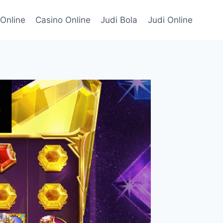
 Online
Casino Online
Judi Bola
Judi Online