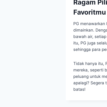
Ragam Pil
Favoritmu
PG menawarkan be
dimainkan. Denga
bawah air, setiap
itu, PG juga sel
sehingga para pe
Tidak hanya itu,
mereka, seperti 
peluang untuk me
apalagi? Segera 
batas!