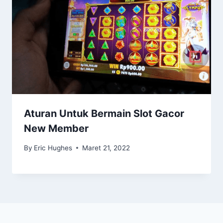
Aturan Untuk Bermain Slot Gacor
New Member
By
Eric Hughes
Maret 21, 2022