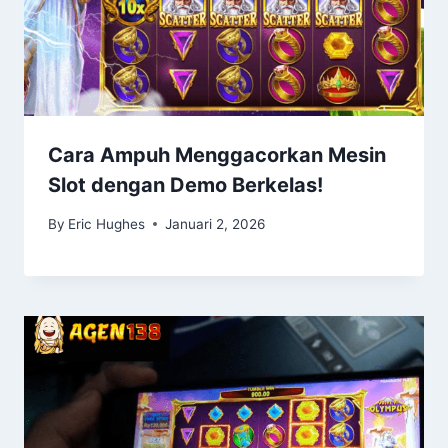
Cara Ampuh Menggacorkan Mesin
Slot dengan Demo Berkelas!
By
Eric Hughes
Januari 2, 2026