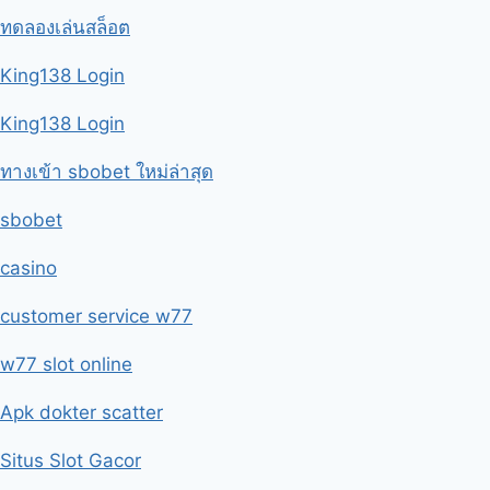
ทดลองเล่นสล็อต
King138 Login
King138 Login
ทางเข้า sbobet ใหม่ล่าสุด
sbobet
casino
customer service w77
w77 slot online
Apk dokter scatter
Situs Slot Gacor