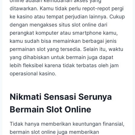
online adalah kemudahan akses yang
ditawarkan. Kamu tidak perlu repot-repot pergi
ke kasino atau tempat perjudian lainnya. Cukup
dengan mengakses situs slot online dari
perangkat komputer atau smartphone kamu,
kamu sudah bisa memainkan berbagai jenis
permainan slot yang tersedia. Selain itu, waktu
yang dihabiskan untuk bermain juga dapat
lebih fleksibel karena tidak terbatas oleh jam
operasional kasino.
Nikmati Sensasi Serunya
Bermain Slot Online
Tidak hanya memberikan keuntungan finansial,
bermain slot online juga memberikan