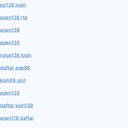
pg138 login
agen138 rtp
agen138
agen138
naga138 login
daftar egp88
koin69 slot
agen138
daftar koin138
agen118 daftar