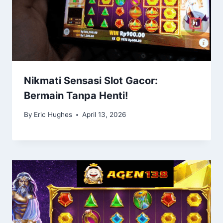
Nikmati Sensasi Slot Gacor:
Bermain Tanpa Henti!
By
Eric Hughes
April 13, 2026