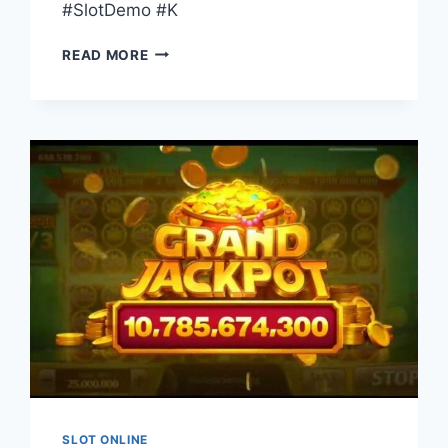
#SlotDemo #K
COBA
READ MORE
KEBERUNTUNGANMU
DENGAN
DEMO
SLOT:
BIKIN
SERU!
SLOT ONLINE