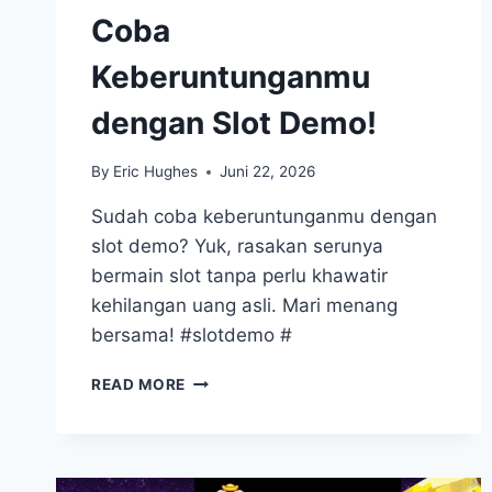
Coba
Keberuntunganmu
dengan Slot Demo!
By
Eric Hughes
Juni 22, 2026
Sudah coba keberuntunganmu dengan
slot demo? Yuk, rasakan serunya
bermain slot tanpa perlu khawatir
kehilangan uang asli. Mari menang
bersama! #slotdemo #
COBA
READ MORE
KEBERUNTUNGANMU
DENGAN
SLOT
DEMO!