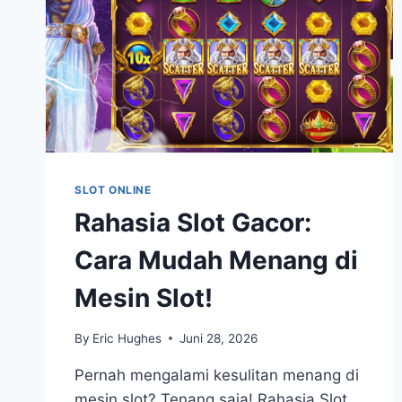
SLOT ONLINE
Rahasia Slot Gacor:
Cara Mudah Menang di
Mesin Slot!
By
Eric Hughes
Juni 28, 2026
Pernah mengalami kesulitan menang di
mesin slot? Tenang saja! Rahasia Slot