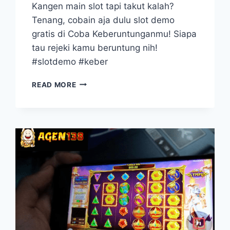
Kangen main slot tapi takut kalah?
Tenang, cobain aja dulu slot demo
gratis di Coba Keberuntunganmu! Siapa
tau rejeki kamu beruntung nih!
#slotdemo #keber
COBA
READ MORE
KEBERUNTUNGANMU
DENGAN
SLOT
DEMO
GRATIS!