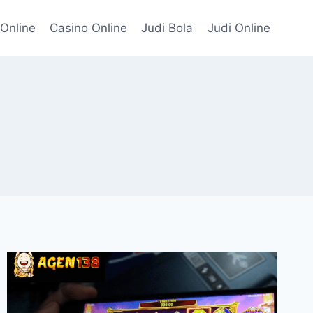
 Online
Casino Online
Judi Bola
Judi Online