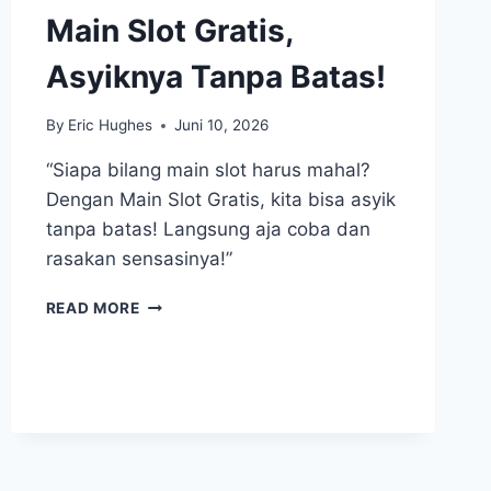
Main Slot Gratis,
Asyiknya Tanpa Batas!
By
Eric Hughes
Juni 10, 2026
“Siapa bilang main slot harus mahal?
Dengan Main Slot Gratis, kita bisa asyik
tanpa batas! Langsung aja coba dan
rasakan sensasinya!”
MAIN
READ MORE
SLOT
GRATIS,
ASYIKNYA
TANPA
BATAS!