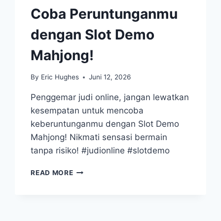
Coba Peruntunganmu
dengan Slot Demo
Mahjong!
By
Eric Hughes
Juni 12, 2026
Penggemar judi online, jangan lewatkan
kesempatan untuk mencoba
keberuntunganmu dengan Slot Demo
Mahjong! Nikmati sensasi bermain
tanpa risiko! #judionline #slotdemo
COBA
READ MORE
PERUNTUNGANMU
DENGAN
SLOT
DEMO