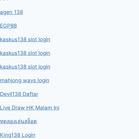
agen 138
EGP88
kaskus138 slot login
kaskus138 slot login
kaskus138 slot login
mahjong ways login
Devil138 Daftar
Live Draw HK Malam Ini
ทดลองเล่นสล็อต
King138 Login