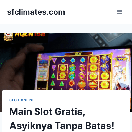
Skip
sfclimates.com
to
content
SLOT ONLINE
Main Slot Gratis,
Asyiknya Tanpa Batas!