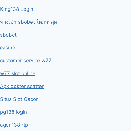
King138 Login
ทางเข้า sbobet ใหม่ล่าสุด
sbobet
casino
customer service w77
w77 slot online
Apk dokter scatter
Situs Slot Gacor
pg138 login
agen138 rtp