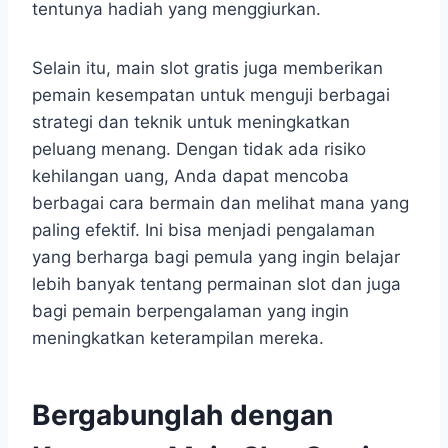
tentunya hadiah yang menggiurkan.
Selain itu, main slot gratis juga memberikan
pemain kesempatan untuk menguji berbagai
strategi dan teknik untuk meningkatkan
peluang menang. Dengan tidak ada risiko
kehilangan uang, Anda dapat mencoba
berbagai cara bermain dan melihat mana yang
paling efektif. Ini bisa menjadi pengalaman
yang berharga bagi pemula yang ingin belajar
lebih banyak tentang permainan slot dan juga
bagi pemain berpengalaman yang ingin
meningkatkan keterampilan mereka.
Bergabunglah dengan