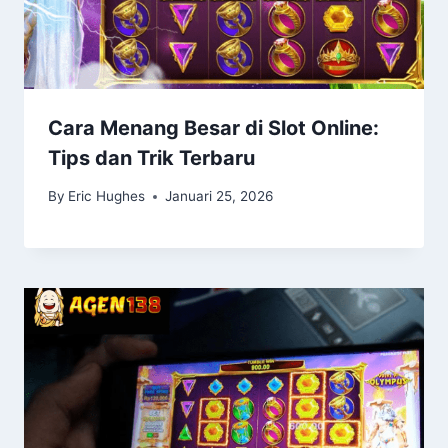
Cara Menang Besar di Slot Online:
Tips dan Trik Terbaru
By
Eric Hughes
Januari 25, 2026