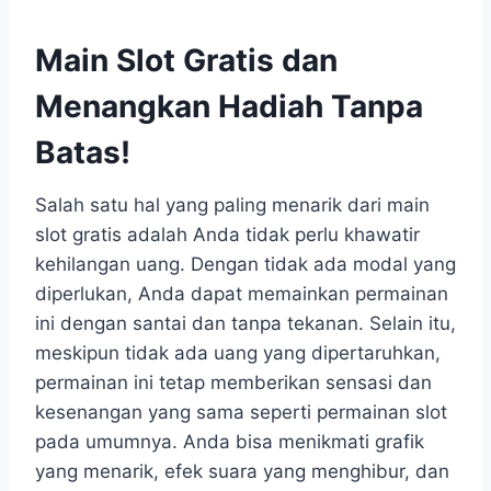
Main Slot Gratis dan
Menangkan Hadiah Tanpa
Batas!
Salah satu hal yang paling menarik dari main
slot gratis adalah Anda tidak perlu khawatir
kehilangan uang. Dengan tidak ada modal yang
diperlukan, Anda dapat memainkan permainan
ini dengan santai dan tanpa tekanan. Selain itu,
meskipun tidak ada uang yang dipertaruhkan,
permainan ini tetap memberikan sensasi dan
kesenangan yang sama seperti permainan slot
pada umumnya. Anda bisa menikmati grafik
yang menarik, efek suara yang menghibur, dan