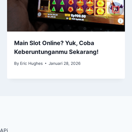
Main Slot Online? Yuk, Coba
Keberuntunganmu Sekarang!
By
Eric Hughes
Januari 28, 2026
APi