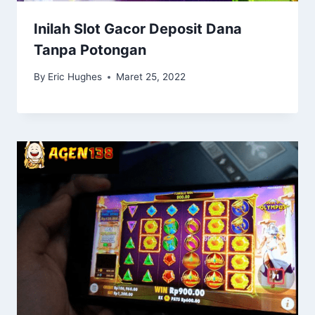
Inilah Slot Gacor Deposit Dana
Tanpa Potongan
By
Eric Hughes
Maret 25, 2022