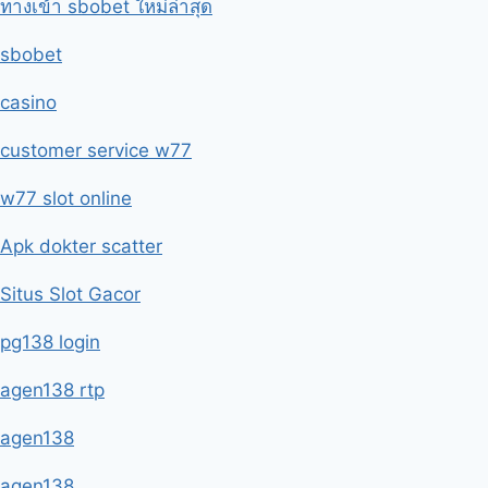
ทางเข้า sbobet ใหม่ล่าสุด
sbobet
casino
customer service w77
w77 slot online
Apk dokter scatter
Situs Slot Gacor
pg138 login
agen138 rtp
agen138
agen138