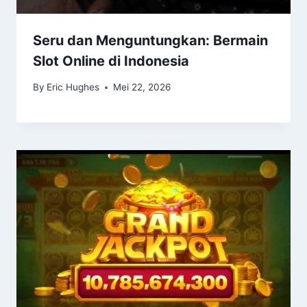
Seru dan Menguntungkan: Bermain
Slot Online di Indonesia
By
Eric Hughes
Mei 22, 2026