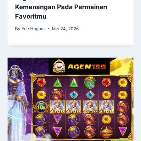
Kemenangan Pada Permainan
Favoritmu
By
Eric Hughes
Mei 24, 2026