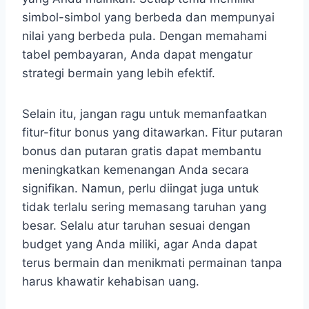
simbol-simbol yang berbeda dan mempunyai
nilai yang berbeda pula. Dengan memahami
tabel pembayaran, Anda dapat mengatur
strategi bermain yang lebih efektif.
Selain itu, jangan ragu untuk memanfaatkan
fitur-fitur bonus yang ditawarkan. Fitur putaran
bonus dan putaran gratis dapat membantu
meningkatkan kemenangan Anda secara
signifikan. Namun, perlu diingat juga untuk
tidak terlalu sering memasang taruhan yang
besar. Selalu atur taruhan sesuai dengan
budget yang Anda miliki, agar Anda dapat
terus bermain dan menikmati permainan tanpa
harus khawatir kehabisan uang.