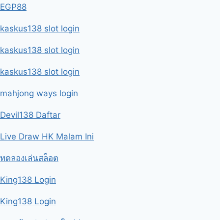
EGP88
kaskus138 slot login
kaskus138 slot login
kaskus138 slot login
mahjong ways login
Devil138 Daftar
Live Draw HK Malam Ini
ทดลองเล่นสล็อต
King138 Login
King138 Login