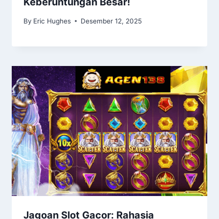
Keberuntungan Besar!
By
Eric Hughes
Desember 12, 2025
Jagoan Slot Gacor: Rahasia