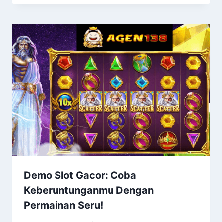
Demo Slot Gacor: Coba
Keberuntunganmu Dengan
Permainan Seru!