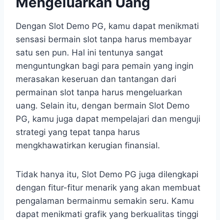
Mengeluarkan Uang
Dengan Slot Demo PG, kamu dapat menikmati
sensasi bermain slot tanpa harus membayar
satu sen pun. Hal ini tentunya sangat
menguntungkan bagi para pemain yang ingin
merasakan keseruan dan tantangan dari
permainan slot tanpa harus mengeluarkan
uang. Selain itu, dengan bermain Slot Demo
PG, kamu juga dapat mempelajari dan menguji
strategi yang tepat tanpa harus
mengkhawatirkan kerugian finansial.
Tidak hanya itu, Slot Demo PG juga dilengkapi
dengan fitur-fitur menarik yang akan membuat
pengalaman bermainmu semakin seru. Kamu
dapat menikmati grafik yang berkualitas tinggi