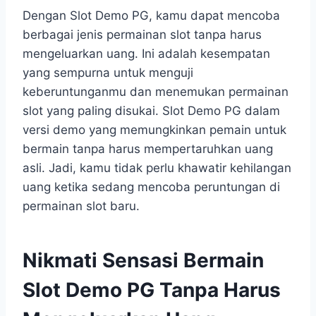
Dengan Slot Demo PG, kamu dapat mencoba
berbagai jenis permainan slot tanpa harus
mengeluarkan uang. Ini adalah kesempatan
yang sempurna untuk menguji
keberuntunganmu dan menemukan permainan
slot yang paling disukai. Slot Demo PG dalam
versi demo yang memungkinkan pemain untuk
bermain tanpa harus mempertaruhkan uang
asli. Jadi, kamu tidak perlu khawatir kehilangan
uang ketika sedang mencoba peruntungan di
permainan slot baru.
Nikmati Sensasi Bermain
Slot Demo PG Tanpa Harus