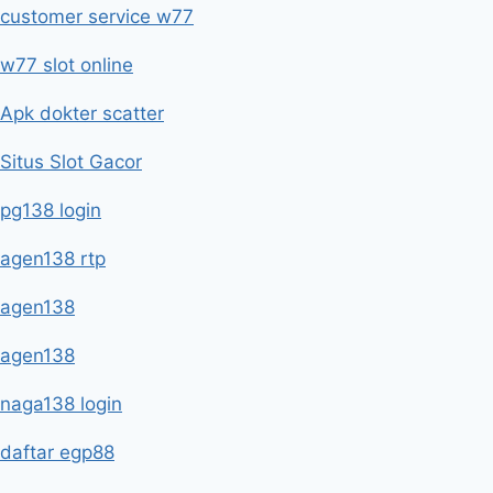
customer service w77
w77 slot online
Apk dokter scatter
Situs Slot Gacor
pg138 login
agen138 rtp
agen138
agen138
naga138 login
daftar egp88