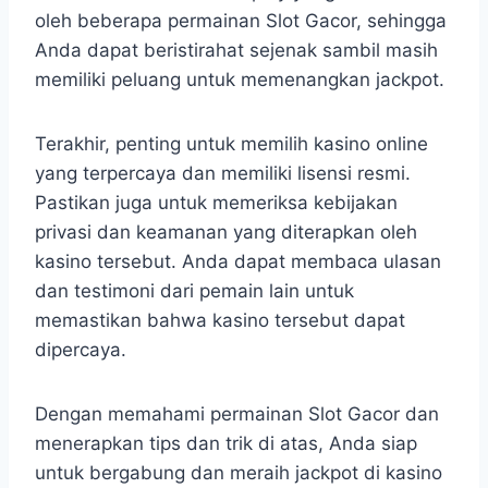
oleh beberapa permainan Slot Gacor, sehingga
Anda dapat beristirahat sejenak sambil masih
memiliki peluang untuk memenangkan jackpot.
Terakhir, penting untuk memilih kasino online
yang terpercaya dan memiliki lisensi resmi.
Pastikan juga untuk memeriksa kebijakan
privasi dan keamanan yang diterapkan oleh
kasino tersebut. Anda dapat membaca ulasan
dan testimoni dari pemain lain untuk
memastikan bahwa kasino tersebut dapat
dipercaya.
Dengan memahami permainan Slot Gacor dan
menerapkan tips dan trik di atas, Anda siap
untuk bergabung dan meraih jackpot di kasino