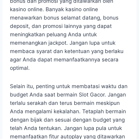
bonus dan promosi yang ditawarkan oleh
kasino online. Banyak kasino online
menawarkan bonus selamat datang, bonus
deposit, dan promosi lainnya yang dapat
meningkatkan peluang Anda untuk
memenangkan jackpot. Jangan lupa untuk
membaca syarat dan ketentuan yang berlaku
agar Anda dapat memanfaatkannya secara
optimal.
Selain itu, penting untuk membatasi waktu dan
budget Anda saat bermain Slot Gacor. Jangan
terlalu serakah dan terus bermain meskipun
Anda mengalami kekalahan. Tetaplah bermain
dengan bijak dan sesuai dengan budget yang
telah Anda tentukan. Jangan lupa pula untuk
memanfaatkan fitur autoplay yang ditawarkan