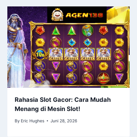
Rahasia Slot Gacor: Cara Mudah
Menang di Mesin Slot!
By
Eric Hughes
Juni 28, 2026