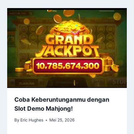
Coba Keberuntunganmu dengan
Slot Demo Mahjong!
By
Eric Hughes
Mei 25, 2026