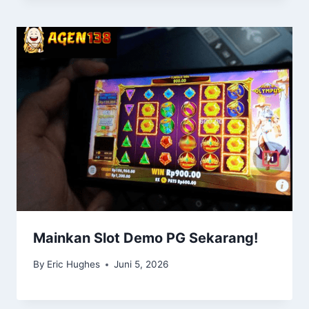
Mainkan Slot Demo PG Sekarang!
By
Eric Hughes
Juni 5, 2026