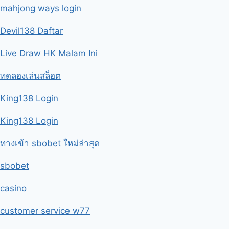
mahjong ways login
Devil138 Daftar
Live Draw HK Malam Ini
ทดลองเล่นสล็อต
King138 Login
King138 Login
ทางเข้า sbobet ใหม่ล่าสุด
sbobet
casino
customer service w77