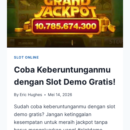
SLOT ONLINE
Coba Keberuntunganmu
dengan Slot Demo Gratis!
By
Eric Hughes
Mei 14, 2026
Sudah coba keberuntunganmu dengan slot
demo gratis? Jangan ketinggalan
kesempatan untuk meraih jackpot tanpa