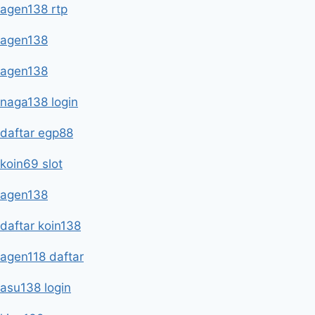
agen138 rtp
agen138
agen138
naga138 login
daftar egp88
koin69 slot
agen138
daftar koin138
agen118 daftar
asu138 login