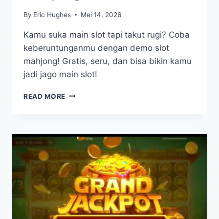
By
Eric Hughes
Mei 14, 2026
Kamu suka main slot tapi takut rugi? Coba
keberuntunganmu dengan demo slot
mahjong! Gratis, seru, dan bisa bikin kamu
jadi jago main slot!
COBA
READ MORE
KEBERUNTUNGANMU
DENGAN
DEMO
SLOT
MAHJONG!