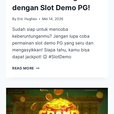
dengan Slot Demo PG!
By
Eric Hughes
Mei 14, 2026
Sudah siap untuk mencoba
keberuntunganmu? Jangan lupa coba
permainan slot demo PG yang seru dan
mengasyikkan! Siapa tahu, kamu bisa
dapat jackpot! 😉 #SlotDemo
COBA
READ MORE
KEBERUNTUNGANMU
DENGAN
SLOT
DEMO
PG!