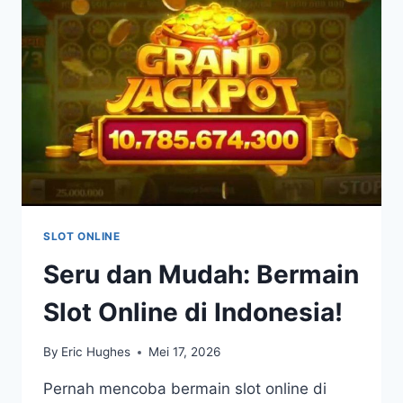
SOFT!
SLOT ONLINE
Seru dan Mudah: Bermain
Slot Online di Indonesia!
By
Eric Hughes
Mei 17, 2026
Pernah mencoba bermain slot online di