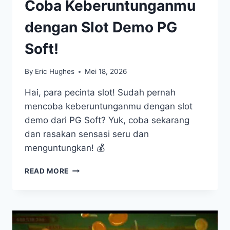
Coba Keberuntunganmu
dengan Slot Demo PG
Soft!
By
Eric Hughes
Mei 18, 2026
Hai, para pecinta slot! Sudah pernah
mencoba keberuntunganmu dengan slot
demo dari PG Soft? Yuk, coba sekarang
dan rasakan sensasi seru dan
menguntungkan! 💰
COBA
READ MORE
KEBERUNTUNGANMU
DENGAN
SLOT
DEMO
PG