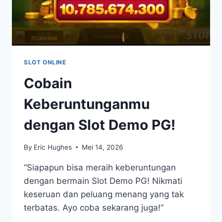
SLOT ONLINE
Cobain
Keberuntunganmu
dengan Slot Demo PG!
By
Eric Hughes
Mei 14, 2026
“Siapapun bisa meraih keberuntungan
dengan bermain Slot Demo PG! Nikmati
keseruan dan peluang menang yang tak
terbatas. Ayo coba sekarang juga!”