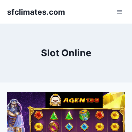
Skip
sfclimates.com
to
content
Slot Online