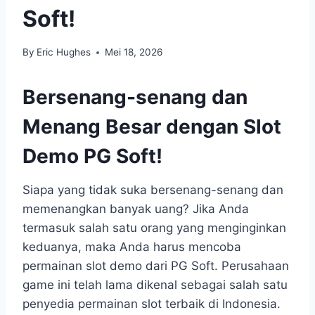
Soft!
By
Eric Hughes
Mei 18, 2026
Bersenang-senang dan
Menang Besar dengan Slot
Demo PG Soft!
Siapa yang tidak suka bersenang-senang dan
memenangkan banyak uang? Jika Anda
termasuk salah satu orang yang menginginkan
keduanya, maka Anda harus mencoba
permainan slot demo dari PG Soft. Perusahaan
game ini telah lama dikenal sebagai salah satu
penyedia permainan slot terbaik di Indonesia.