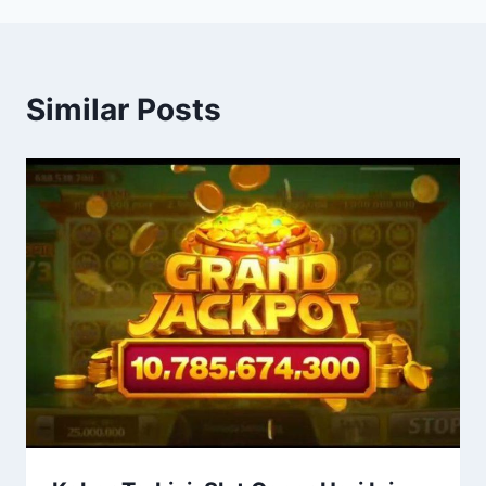
Similar Posts