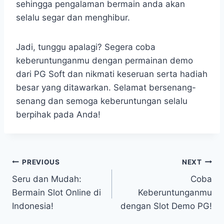
sehingga pengalaman bermain anda akan
selalu segar dan menghibur.
Jadi, tunggu apalagi? Segera coba
keberuntunganmu dengan permainan demo
dari PG Soft dan nikmati keseruan serta hadiah
besar yang ditawarkan. Selamat bersenang-
senang dan semoga keberuntungan selalu
berpihak pada Anda!
Navigasi
PREVIOUS
NEXT
Seru dan Mudah:
Coba
pos
Bermain Slot Online di
Keberuntunganmu
Indonesia!
dengan Slot Demo PG!