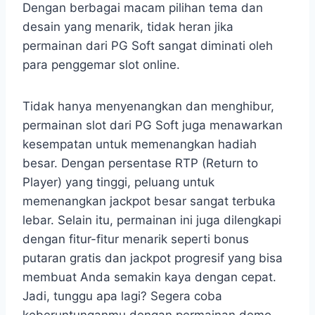
Dengan berbagai macam pilihan tema dan
desain yang menarik, tidak heran jika
permainan dari PG Soft sangat diminati oleh
para penggemar slot online.
Tidak hanya menyenangkan dan menghibur,
permainan slot dari PG Soft juga menawarkan
kesempatan untuk memenangkan hadiah
besar. Dengan persentase RTP (Return to
Player) yang tinggi, peluang untuk
memenangkan jackpot besar sangat terbuka
lebar. Selain itu, permainan ini juga dilengkapi
dengan fitur-fitur menarik seperti bonus
putaran gratis dan jackpot progresif yang bisa
membuat Anda semakin kaya dengan cepat.
Jadi, tunggu apa lagi? Segera coba