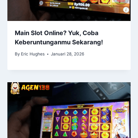
Main Slot Online? Yuk, Coba
Keberuntunganmu Sekarang!
By
Eric Hughes
Januari 28, 2026