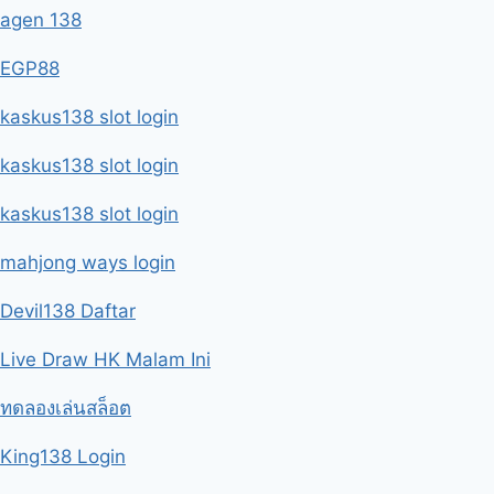
agen 138
EGP88
kaskus138 slot login
kaskus138 slot login
kaskus138 slot login
mahjong ways login
Devil138 Daftar
Live Draw HK Malam Ini
ทดลองเล่นสล็อต
King138 Login